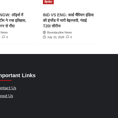
क्रिकेट
W: लॉर्ड्स में
IND VS ENG: वर्ल्ड चैंपियन इंडिया
टीम ने रचा इतिहास,
की इंग्लैंड में भारी बेइज्जती, गंवाई
रन से रौंदा
T20I सीरीज
e News
Boundaryline News
6
0
July 10, 2026
0
mportant Links
ntact Us
out Us