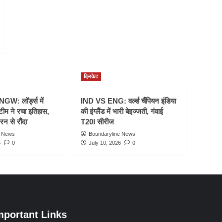
क्रिकेट
W: लॉर्ड्स में
IND VS ENG: वर्ल्ड चैंपियन इंडिया
टीम ने रचा इतिहास,
की इंग्लैंड में भारी बेइज्जती, गंवाई
रन से रौंदा
T20I सीरीज
e News
Boundaryline News
6
0
July 10, 2026
0
mportant Links