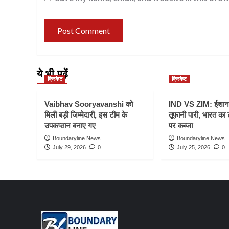
ये भी पढ़ें
क्रिकेट
क्रिकेट
Vaibhav Sooryavanshi को
IND VS ZIM: ईशान
मिली बड़ी जिम्मेदारी, इस टीम के
तूफानी पारी, भारत का
उपकप्तान बनाए गए
पर कब्जा
Boundaryline News
Boundaryline News
July 29, 2026
0
July 25, 2026
0