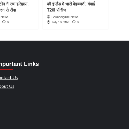
टीम ने रचा इतिहास,
की इंग्लैंड में भारी बेइज्जती, गंवाई
रन से रौंदा
T20I सीरीज
e News
Boundaryline News
6
0
July 10, 2026
0
mportant Links
ntact Us
out Us