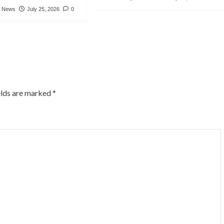
e News
July 25, 2026
0
elds are marked
*