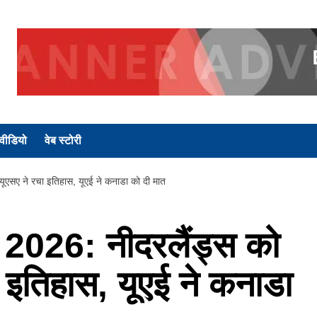
वीडियो
वेब स्टोरी
ए ने रचा इतिहास, यूएई ने कनाडा को दी मात
026: नीदरलैंड्स को
 इतिहास, यूएई ने कनाडा