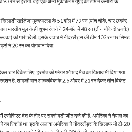
को 93 रन से हराया. वहीं एक अन्य मुकाबले में यूएई की टीम ने कनाडा के
ाड़ी साईतेजा मुक्कमल्ला के 51 बॉल में 79 रन (पांच चौके, चार छक्के)
ा भारतीय मूल के ही शुभम रंजने ने 24 बॉल में 48 रन (तीन चौके दो छक्के)
 छक्का) की पारी खेली. इसके जवाब में नीदरलैंड्स की टीम 103 रन पर सिमट
्ड्स ने 20 रन का योगदान दिया.
देकर चार विकेट लिए. हरमीत को प्लेयर ऑफ द मैच का खिताब भी दिया गया.
ठ प्रदर्शन है. शाडली वान शाल्कविक के 2.5 ओवर में 21 रन देकर तीन विकेट
एसोसिएट देश के तौर पर सबसे बड़ी जीत दर्ज की है. अमेरिका ने नेपाल का
करने का रिकॉर्ड था. इसके अलावा अमेरिका ने नीदरलैंड्स के खिलाफ भी टी-20
 खिलाफ छह मुकाबले (तीन वनडे, तीन टी-20) में उसे हार का सामना करना