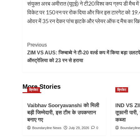
संयुक्त अरब अमीरात (यूएई) ने टी20 विश्व कप ग्रुप डी मैच म
विकेट पर 150 रन पर रोक दिया और फिर इस टारगेट को 19.4 ओव
ओवर में 35 रन देकर पांच झटके और प्लेयर ऑफ द मैच का खि
Post
Previous
ZIM VS AUS: जिम्बाब्वे ने टी-20 वर्ल्ड कप में किया बड़ा उलटफ
Navigation
ऑस्ट्रेलिया को 23 रन से हराया
More Stories
क्रिकेट
क्रिकेट
Vaibhav Sooryavanshi को मिली
IND VS ZI
बड़ी जिम्मेदारी, इस टीम के उपकप्तान
तूफानी पारी
बनाए गए
कब्जा
Boundaryline News
July 29, 2026
0
Boundarylin