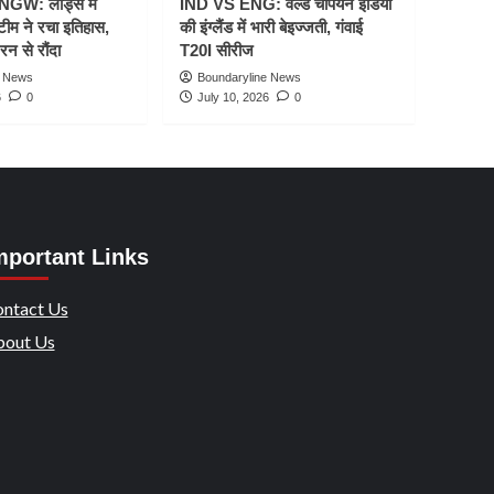
W: लॉर्ड्स में
IND VS ENG: वर्ल्ड चैंपियन इंडिया
टीम ने रचा इतिहास,
की इंग्लैंड में भारी बेइज्जती, गंवाई
रन से रौंदा
T20I सीरीज
e News
Boundaryline News
6
0
July 10, 2026
0
mportant Links
ntact Us
out Us