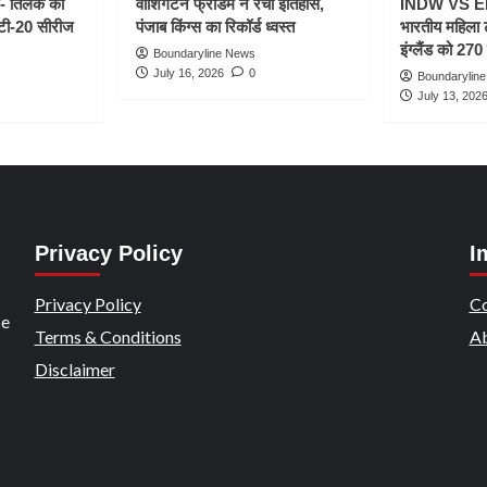
- तिलक की
वॉशिंगटन फ्रीडम ने रचा इतिहास,
INDW VS ENG
 टी-20 सीरीज
पंजाब किंग्स का रिकॉर्ड ध्वस्त
भारतीय महिला 
इंग्लैंड को 270 
Boundaryline News
July 16, 2026
0
Boundarylin
July 13, 202
Privacy Policy
I
Privacy Policy
Co
ce
Terms & Conditions
Ab
Disclaimer