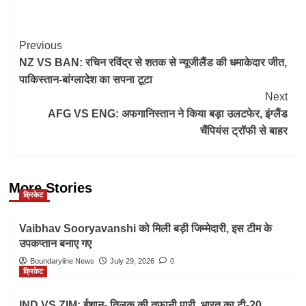
Post
Previous
NZ VS BAN: रचिन रविंद्र से शतक से न्यूजीलैंड की धमाकेदार जीत,
Navigation
पाकिस्तान-बांग्लादेश का सपना टूटा
Next
AFG VS ENG: अफगानिस्तान ने किया बड़ा उलटफेर, इंग्लैंड
चैंपियंस ट्रॉफी से बाहर
More Stories
क्रिकेट
Vaibhav Sooryavanshi को मिली बड़ी जिम्मेदारी, इस टीम के
उपकप्तान बनाए गए
Boundaryline News
July 29, 2026
0
क्रिकेट
IND VS ZIM: ईशान- तिलक की तूफानी पारी, भारत का टी-20