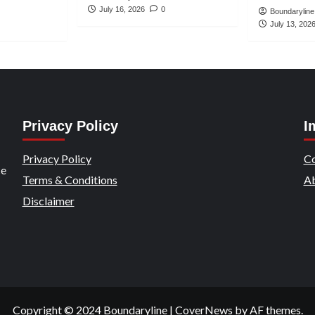
July 16, 2026
0
Boundarylin
July 13, 202
Privacy Policy
I
Privacy Policy
Co
ce
Terms & Conditions
Ab
Disclaimer
Copyright © 2024 Boundaryline
|
CoverNews
by AF themes.