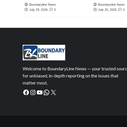
Boundaryline News
Boundaryline News
July 29, 2026
0
July 25, 2026
0
Welcome to BoundaryLine News — your trusted sour
for unbiased, in-depth reporting on the issues that
matter most.
Facebook
Instagram
YouTube
WhatsApp
X