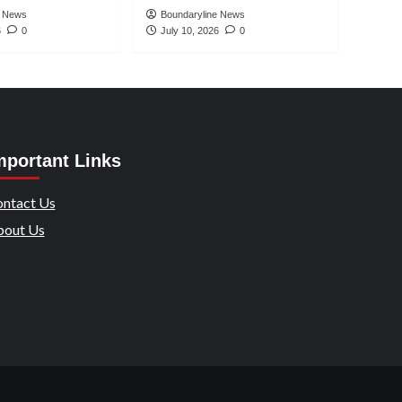
e News
Boundaryline News
6
0
July 10, 2026
0
mportant Links
ntact Us
out Us