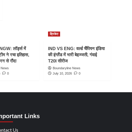
क्रिकेट
W: लॉर्ड्स में
IND VS ENG: वर्ल्ड चैंपियन इंडिया
टीम ने रचा इतिहास,
की इंग्लैंड में भारी बेइज्जती, गंवाई
रन से रौंदा
T20I सीरीज
e News
Boundaryline News
6
0
July 10, 2026
0
mportant Links
ntact Us