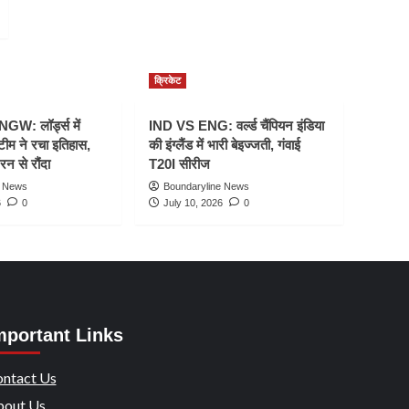
क्रिकेट
W: लॉर्ड्स में
IND VS ENG: वर्ल्ड चैंपियन इंडिया
टीम ने रचा इतिहास,
की इंग्लैंड में भारी बेइज्जती, गंवाई
रन से रौंदा
T20I सीरीज
e News
Boundaryline News
6
0
July 10, 2026
0
mportant Links
ntact Us
out Us