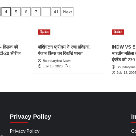
सैमसन-
अकिल
4
…
5
6
7
41
Next
हुसैन
रहे
CSK
की
क्रिकेट
क्रिकेट
जीत
के
- तिलक की
वॉशिंगटन फ्रीडम ने रचा इतिहास,
INDW VS ENG
‘हीरो’
 टी-20 सीरीज
पंजाब किंग्स का रिकॉर्ड ध्वस्त
भारतीय महिला 
इंग्लैंड को 270 
Boundaryline News
July 16, 2026
0
Boundarylin
July 13, 202
Privacy Policy
I
Privacy Policy
Co
ce