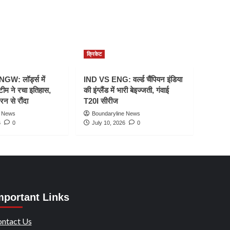
क्रिकेट
W: लॉर्ड्स में
IND VS ENG: वर्ल्ड चैंपियन इंडिया
टीम ने रचा इतिहास,
की इंग्लैंड में भारी बेइज्जती, गंवाई
रन से रौंदा
T20I सीरीज
e News
Boundaryline News
6
0
July 10, 2026
0
mportant Links
ntact Us