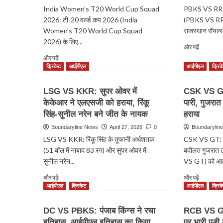
India Women’s T20 World Cup Squad
PBKS VS RR: आ
2026: टी-20 वर्ल्ड कप 2026 (India
(PBKS VS RR)
Women’s T20 World Cup Squad
राजस्थान रॉयल्स
2026) के लिए...
Read
और पढ़ें
more
Read
और पढ़ें
about
more
क्रिकेट
आईपीएल
आईपीएल
क्रिक
PBKS
about
VS
India
LSG VS KKR: सुपर ओवर में
CSK VS GT:
RR:
Women’s
केकेआर ने एलएसजी को हराया, रिंकू
पारी, गुजरात
पंजाब
T20
किंग्स
सिंह-सुनील नरेन बने जीत के नायक
World
हराया
के
Cup
Boundaryline News
April 27, 2026
0
Boundarylin
विजय
Squad
LSG VS KKR: रिंकू सिंह के तूफानी अर्धशतक
CSK VS GT: सा
रथ
2026:
(51 बॉल में नाबाद 83 रन) और सुपर ओवर में
बदौलत गुजरात ट
पर
टी-20
राजस्थान
सुनील नरेन...
वर्ल्ड
VS GT) को आठ 
रॉयल्स
कप
Read
Read
और पढ़ें
और पढ़ें
ने
के
more
more
आईपीएल
क्रिकेट
आईपीएल
क्रिक
लगाया
लिए
about
about
ब्रेक
भारतीय
LSG
CSK
महिला
DC VS PBKS: पंजाब किंग्स ने रचा
RCB VS GT:
VS
VS
टीम
इतिहास, आईपीएल इतिहास का किया
पर भारी पड़