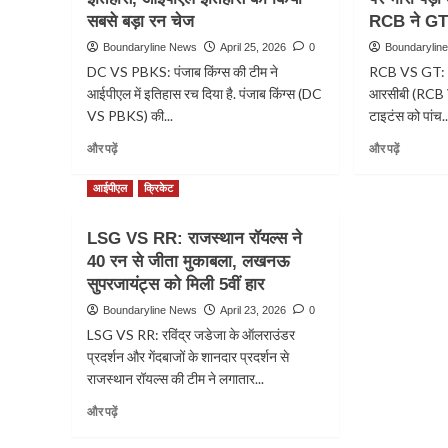
KKR:
GT:
का
सबसे बड़ा रन चेज
सुपर
RCB ने GT क
सुदर्शन
ऐलान
ओवर
की
Boundaryline News
April 25, 2026
0
Boundarylin
में
दमदार
DC VS PBKS: पंजाब किंग्स की टीम ने
RCB VS GT: आई
केकेआर
पारी,
आईपीएल में इतिहास रच दिया है. पंजाब किंग्स (DC
आरसीबी (RCB V
ने
गुजरात
VS PBKS) की...
एलएसजी
टाइटंस को पांच..
ने
को
चेन्नई
Read
Read
और पढ़ें
और पढ़ें
हराया,
को
more
more
रिंकू
आठ
about
about
आईपीएल
क्रिकेट
सिंह-
विकेट
DC
RCB
सुनील
से
VS
VS
नरेन
हराया
LSG VS RR: राजस्थान रॉयल्स ने
PBKS:
GT:
बने
40 रन से जीता मुकाबला, लखनऊ
पंजाब
साई
जीत
किंग्स
सुदर्शन
सुपरजायंट्स को मिली 5वीं हार
के
ने
के
नायक
Boundaryline News
April 23, 2026
0
रचा
शतक
LSG VS RR: रविंद्र जडेजा के ऑलराउंडर
इतिहास,
पर
आईपीएल
भारी
प्रदर्शन और गेंदबाजों के शानदार प्रदर्शन से
इतिहास
पड़ी
राजस्थान रॉयल्स की टीम ने लगातार...
का
कोहली,
Read
और पढ़ें
किया
पडिक्कल
more
सबसे
की
about