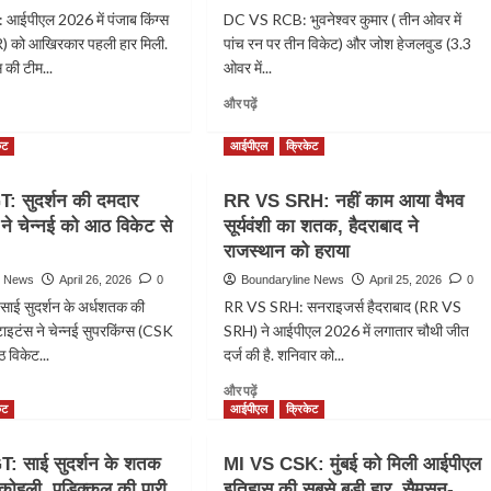
ईपीएल 2026 में पंजाब किंग्स
DC VS RCB: भुवनेश्वर कुमार ( तीन ओवर में
 को आखिरकार पहली हार मिली.
पांच रन पर तीन विकेट) और जोश हेजलवुड (3.3
 की टीम...
ओवर में...
Read
और पढ़ें
more
about
ेट
आईपीएल
क्रिकेट
DC
VS
 सुदर्शन की दमदार
RR VS SRH: नहीं काम आया वैभव
RCB:
 ने चेन्नई को आठ विकेट से
सूर्यवंशी का शतक, हैदराबाद ने
हेजलवुड-
भुवनेश्वर
राजस्थान को हराया
की
e News
April 26, 2026
0
Boundaryline News
April 25, 2026
0
आंधी
ई सुदर्शन के अर्धशतक की
RR VS SRH: सनराइजर्स हैदराबाद (RR VS
में
ाइटंस ने चेन्नई सुपरकिंग्स (CSK
SRH) ने आईपीएल 2026 में लगातार चौथी जीत
उड़ी
दिल्ली
विकेट...
दर्ज की है. शनिवार को...
कैपिटल्स,
Read
और पढ़ें
आरसीबी
more
ेट
आईपीएल
क्रिकेट
को
about
मिली
RR
दूसरी
 साई सुदर्शन के शतक
MI VS CSK: मुंबई को मिली आईपीएल
VS
सबसे
ी कोहली, पडिक्कल की पारी,
इतिहास की सबसे बड़ी हार, सैमसन-