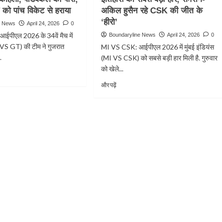
SRH:
बड़ी
ो पांच विकेट से हराया
अकिल हुसैन रहे CSK की जीत के
नहीं
जीत
काम
‘हीरो’
e News
April 24, 2026
0
आया
पीएल 2026 के 34वें मैच में
Boundaryline News
April 24, 2026
0
वैभव
S GT) की टीम ने गुजरात
MI VS CSK: आईपीएल 2026 में मुंबई इंडियंस
सूर्यवंशी
.
का
(MI VS CSK) को सबसे बड़ी हार मिली है. गुरुवार
शतक,
को खेले...
हैदराबाद
Read
और पढ़ें
ने
more
राजस्थान
about
को
MI
हराया
VS
CSK:
मुंबई
को
मिली
आईपीएल
इतिहास
की
सबसे
बड़ी
हार,