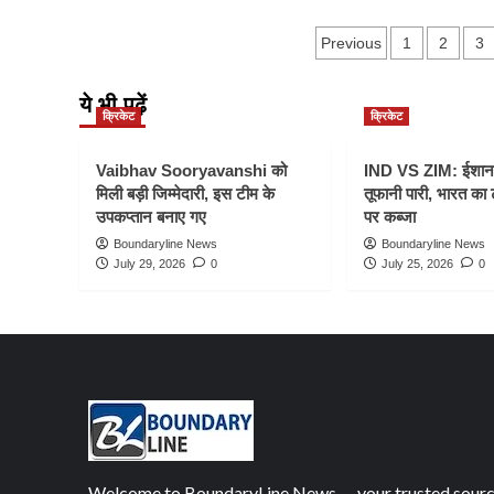
बड़ा
पारी,
LSG
रन
RCB
Posts
VS
Previous
1
2
3
चेज
ने
RR:
GT
pagination
राजस्थान
को
ये भी पढ़ें
रॉयल्स
पांच
क्रिकेट
क्रिकेट
ने
विकेट
40
से
रन
Vaibhav Sooryavanshi को
IND VS ZIM: ईशान
हराया
से
मिली बड़ी जिम्मेदारी, इस टीम के
तूफानी पारी, भारत का
जीता
उपकप्तान बनाए गए
पर कब्जा
मुकाबला,
Boundaryline News
Boundaryline News
लखनऊ
July 29, 2026
0
July 25, 2026
0
सुपरजायंट्स
को
मिली
5वीं
हार
Welcome to BoundaryLine News — your trusted sour